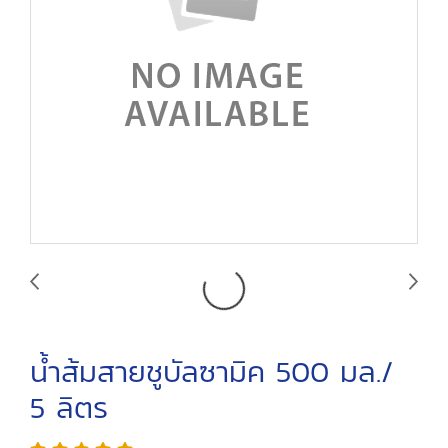
น้ำส้มสายชูบัลซามิค 500 มล./
5 ลิตร