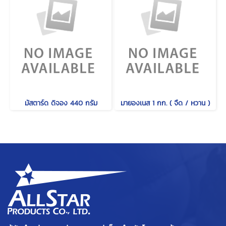
มัสตาร์ด ดิจอง 440 กรัม
มายองเนส 1 กก. ( จืด / หวาน )