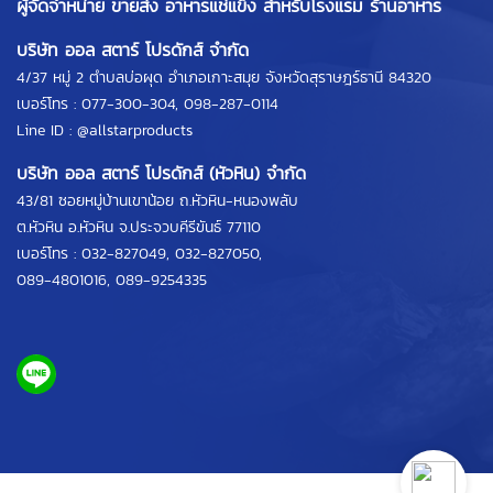
ผู้จัดจำหน่าย ขายส่ง อาหารแช่แข็ง สำหรับโรงแรม ร้านอาหาร
บริษัท ออล สตาร์ โปรดักส์ จำกัด
4/37 หมู่ 2 ตำบลบ่อผุด อำเภอเกาะสมุย จังหวัดสุราษฎร์ธานี 84320
เบอร์โทร :
077-300-304
,
098-287-0114
Line ID :
@allstarproducts
บริษัท ออล สตาร์ โปรดักส์ (หัวหิน) จำกัด
43/81 ซอยหมู่บ้านเขาน้อย ถ.หัวหิน-หนองพลับ
ต.หัวหิน อ.หัวหิน จ.ประจวบคีรีขันธ์ 77110
เบอร์โทร :
032-827049
,
032-827050
,
089-4801016
,
089-9254335