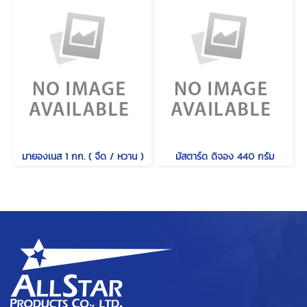
มายองเนส 1 กก. ( จืด / หวาน )
มัสตาร์ด ดิจอง 440 กรัม