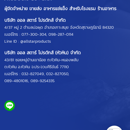
ผู้จัดจำหน่าย ขายส่ง อาหารแช่แข็ง สำหรับโรงแรม ร้านอาหาร
บริษัท ออล สตาร์ โปรดักส์ จำกัด
4/37 หมู่ 2 ตำบลบ่อผุด อำเภอเกาะสมุย จังหวัดสุราษฎร์ธานี 84320
เบอร์โทร :
077-300-304
,
098-287-0114
Line ID :
@allstarproducts
บริษัท ออล สตาร์ โปรดักส์ (หัวหิน) จำกัด
43/81 ซอยหมู่บ้านเขาน้อย ถ.หัวหิน-หนองพลับ
ต.หัวหิน อ.หัวหิน จ.ประจวบคีรีขันธ์ 77110
เบอร์โทร :
032-827049
,
032-827050
,
089-4801016
,
089-9254335