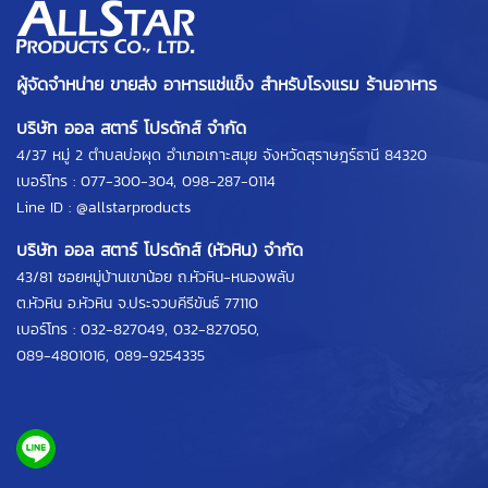
ผู้จัดจำหน่าย ขายส่ง อาหารแช่แข็ง สำหรับโรงแรม ร้านอาหาร
บริษัท ออล สตาร์ โปรดักส์ จำกัด
4/37 หมู่ 2 ตำบลบ่อผุด อำเภอเกาะสมุย จังหวัดสุราษฎร์ธานี 84320
เบอร์โทร :
077-300-304
,
098-287-0114
Line ID :
@allstarproducts
บริษัท ออล สตาร์ โปรดักส์ (หัวหิน) จำกัด
43/81 ซอยหมู่บ้านเขาน้อย ถ.หัวหิน-หนองพลับ
ต.หัวหิน อ.หัวหิน จ.ประจวบคีรีขันธ์ 77110
เบอร์โทร :
032-827049
,
032-827050
,
089-4801016
,
089-9254335