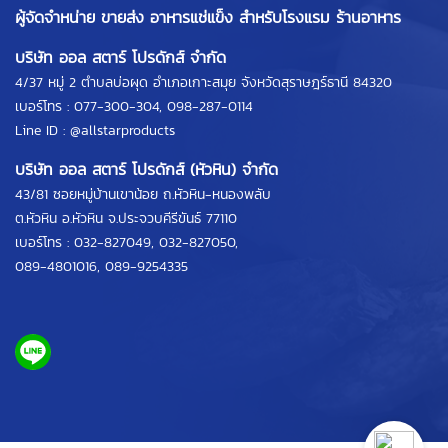
ผู้จัดจำหน่าย ขายส่ง อาหารแช่แข็ง สำหรับโรงแรม ร้านอาหาร
บริษัท ออล สตาร์ โปรดักส์ จำกัด
4/37 หมู่ 2 ตำบลบ่อผุด อำเภอเกาะสมุย จังหวัดสุราษฎร์ธานี 84320
เบอร์โทร :
077-300-304
,
098-287-0114
Line ID :
@allstarproducts
บริษัท ออล สตาร์ โปรดักส์ (หัวหิน) จำกัด
43/81 ซอยหมู่บ้านเขาน้อย ถ.หัวหิน-หนองพลับ
ต.หัวหิน อ.หัวหิน จ.ประจวบคีรีขันธ์ 77110
เบอร์โทร :
032-827049
,
032-827050
,
089-4801016
,
089-9254335