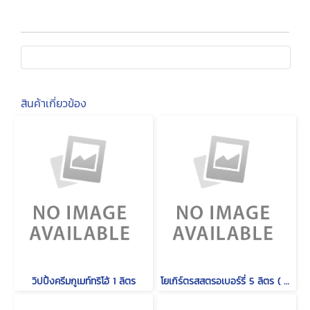
สินค้าเกี่ยวข้อง
วิปปิ้งครีมกูเมท์ทริโอ้ 1 ลิตร
โยเกิร์ตรสสตรอเบอร์รี่ 5 ลิตร ( ริชเชส )