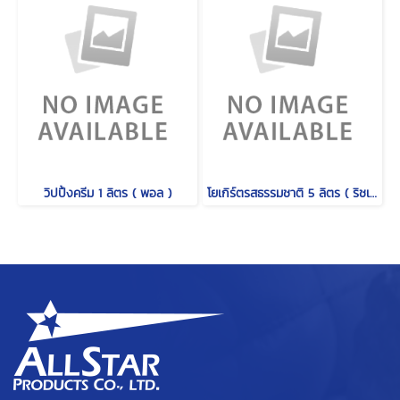
วิปปิ้งครีม 1 ลิตร ( พอล )
โยเกิร์ตรสธรรมชาติ 5 ลิตร ( ริชเชส )