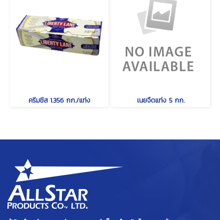
ครีมชีส 1.356 กก./แท่ง
เนยจืดแท่ง 5 กก.