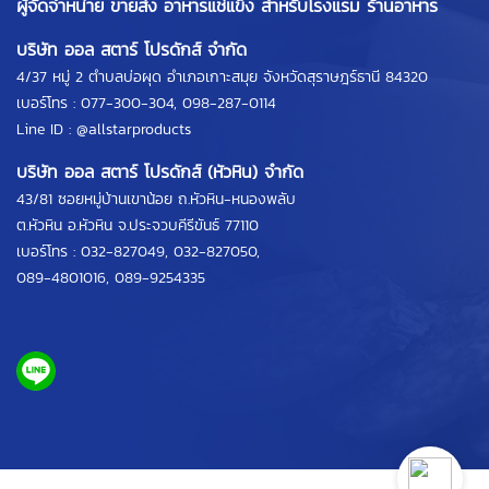
ผู้จัดจำหน่าย ขายส่ง อาหารแช่แข็ง สำหรับโรงแรม ร้านอาหาร
บริษัท ออล สตาร์ โปรดักส์ จำกัด
4/37 หมู่ 2 ตำบลบ่อผุด อำเภอเกาะสมุย จังหวัดสุราษฎร์ธานี 84320
เบอร์โทร :
077-300-304
,
098-287-0114
Line ID :
@allstarproducts
บริษัท ออล สตาร์ โปรดักส์ (หัวหิน) จำกัด
43/81 ซอยหมู่บ้านเขาน้อย ถ.หัวหิน-หนองพลับ
ต.หัวหิน อ.หัวหิน จ.ประจวบคีรีขันธ์ 77110
เบอร์โทร :
032-827049
,
032-827050
,
089-4801016
,
089-9254335