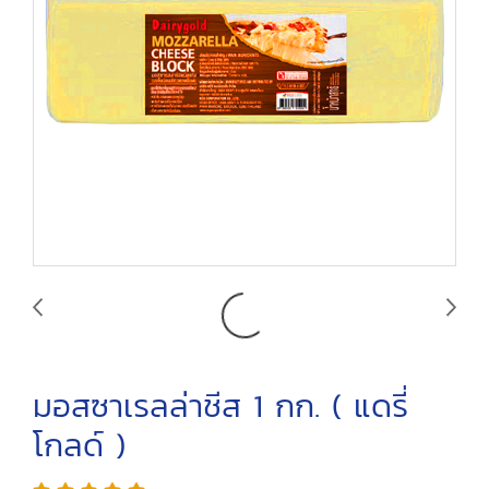
มอสซาเรลล่าชีส 1 กก. ( แดรี่
โกลด์ )