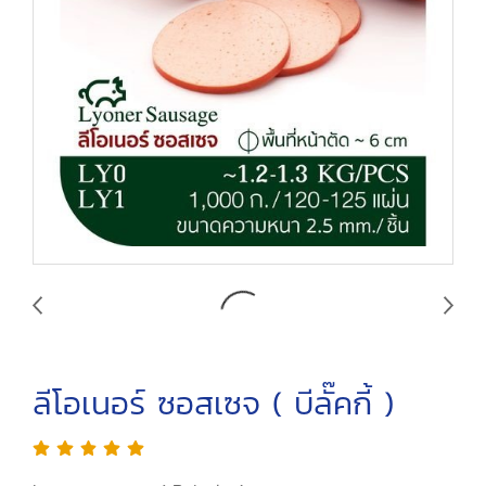
ลีโอเนอร์ ซอสเซจ ( บีลั๊คกี้ )