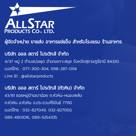
ผู้จัดจำหน่าย ขายส่ง อาหารแช่แข็ง สำหรับโรงแรม ร้านอาหาร
บริษัท ออล สตาร์ โปรดักส์ จำกัด
4/37 หมู่ 2 ตำบลบ่อผุด อำเภอเกาะสมุย จังหวัดสุราษฎร์ธานี 84320
เบอร์โทร :
077-300-304
,
098-287-0114
Line ID :
@allstarproducts
บริษัท ออล สตาร์ โปรดักส์ (หัวหิน) จำกัด
43/81 ซอยหมู่บ้านเขาน้อย ถ.หัวหิน-หนองพลับ
ต.หัวหิน อ.หัวหิน จ.ประจวบคีรีขันธ์ 77110
เบอร์โทร :
032-827049
,
032-827050
,
089-4801016
,
089-9254335