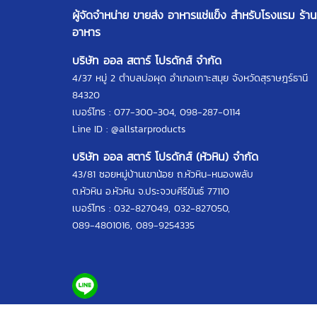
ผู้จัดจำหน่าย ขายส่ง อาหารแช่แข็ง สำหรับโรงแรม ร้าน
อาหาร
บริษัท ออล สตาร์ โปรดักส์ จำกัด
4/37 หมู่ 2 ตำบลบ่อผุด อำเภอเกาะสมุย จังหวัดสุราษฎร์ธานี
84320
เบอร์โทร :
077-300-304
,
098-287-0114
Line ID :
@allstarproducts
บริษัท ออล สตาร์ โปรดักส์ (หัวหิน) จำกัด
43/81 ซอยหมู่บ้านเขาน้อย ถ.หัวหิน-หนองพลับ
ต.หัวหิน อ.หัวหิน จ.ประจวบคีรีขันธ์ 77110
เบอร์โทร :
032-827049
,
032-827050
,
089-4801016
,
089-9254335