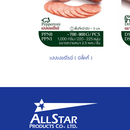
เปปเปอร์โรนี่ ( บีลั๊คกี้ )