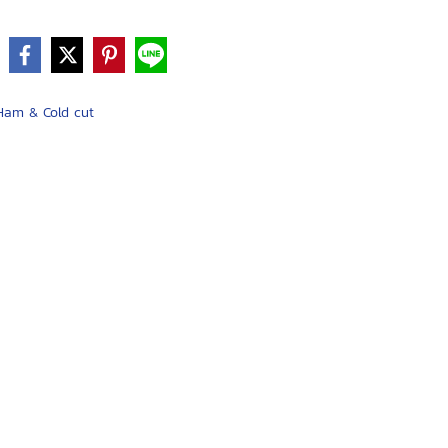
e
Ham & Cold cut