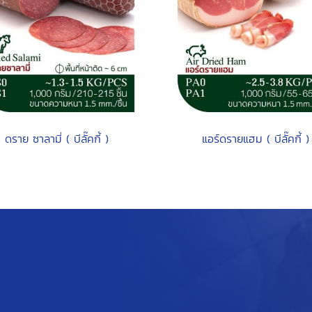
ดราย ซาลามี่ ( บีลั๊คกี้ )
แอร์ดรายแฮม ( บีลั๊คกี้ )