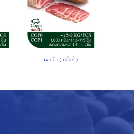
คอปป้า ( บีลั๊คกี้ )