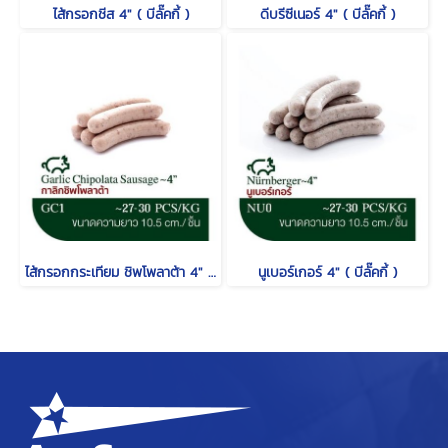
ไส้กรอกชีส 4" ( บีลั๊คกี้ )
ดีบรีซีเนอร์ 4" ( บีลั๊คกี้ )
ไส้กรอกกระเทียม ชิพโพลาต้า 4" ( บีลั๊คกี้ )
นูเบอร์เกอร์ 4" ( บีลั๊คกี้ )