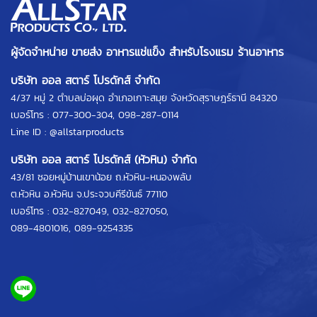
ผู้จัดจำหน่าย ขายส่ง อาหารแช่แข็ง สำหรับโรงแรม ร้านอาหาร
บริษัท ออล สตาร์ โปรดักส์ จำกัด
4/37 หมู่ 2 ตำบลบ่อผุด อำเภอเกาะสมุย จังหวัดสุราษฎร์ธานี 84320
เบอร์โทร :
077-300-304
,
098-287-0114
Line ID :
@allstarproducts
บริษัท ออล สตาร์ โปรดักส์ (หัวหิน) จำกัด
43/81 ซอยหมู่บ้านเขาน้อย ถ.หัวหิน-หนองพลับ
ต.หัวหิน อ.หัวหิน จ.ประจวบคีรีขันธ์ 77110
เบอร์โทร :
032-827049
,
032-827050
,
089-4801016
,
089-9254335