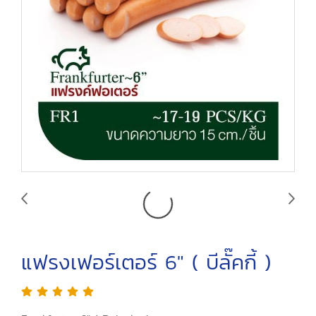
แฟรงเฟอร์เตอร์ 6" ( บีลั๊คกี้ )